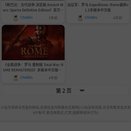
《斯巴达：古代战争 决定版 Ancient W
远征军：罗马 Expeditions: Rome最新v
ars: Sparta Definitive Edition》官方中
1.3多版本中文版
文|Build 9873241|v20230109|容量6.3
Chobits
Chobits
3年前
4年前
6GB|官方简体中文|支持键盘.鼠标
《全面战争：罗马 重制版 Total War: R
OME REMASTERED》多版本中文版本v
2.5+4K高清纹理包
Chobits
4年前
小站为非商业性盈利网站,资源信息均转载自互联网|[小站没有充值.也没有售卖会员及
VIP账号.更没有购买,打赏,捐赠等相关行为]