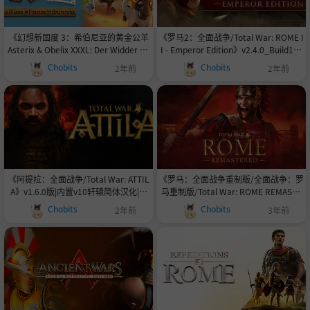
《幻想新国度 3：希伯尼亚的黄金公羊
《罗马2：全面战争/Total War: ROME I
Asterix & Obelix XXXL: Der Widder au
I - Emperor Edition》v2.4.0_Build197
s Hibernia》V1.3.13 官中 容量4.3GB
28.1528456皇帝版.帝王版|集成DLCs|
Chobits
Chobits
2年前
2年前
容量33GB|内置简体中文汉化,修复闪字|
支持键盘.鼠标|赠音乐原声|赠多项修改
器|赠完美存档|赠多个实用MOD
《阿提拉：全面战争/Total War: ATTIL
《罗马：全面战争重制版/全面战争：罗
A》v1.6.0版|内置v10轩辕简体汉化|支
马重制版/Total War: ROME REMASTE
持键盘.鼠标|赠官方原声43首BGM|赠多
RED》v2.0.5|容量48.4GB|官方简体中
Chobits
Chobits
2年前
3年前
项修改器|赠满国库初始存档
文|支持键盘.鼠标|赠多项修改器