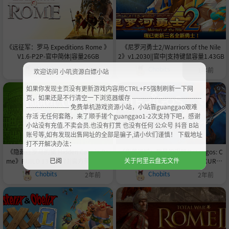
《远征军：罗马 Expeditions Rome 》
《尼罗河勇士2/Warriors of the Nile
V1.6-P2P-官中简体|容量26GB
2》v1.2030||官中|支持键鼠容量1.43GB
Chobits
Chobits
1年前
1年前
欢迎访问 小叽资源白嫖小站
如果你发现主页没有更新游戏内容用CTRL+F5强制刷新一下网
页，如果还是不行清空一下浏览器缓存 ----------------------------------
--------------------- 免费单机游戏资源小站，小站靠guanggao艰难
存活 无任何套路，来了顺手搓个guanggao1-2次支持下吧，感谢
小站没有充值.不卖会员.也没有打赏 也没有任何 公众号 抖音 B站
账号等,如有发现出售网址的全部是骗子,请小伙们谨慎！ 下载地址
打不开解决办法：
《隐藏在罗马的猫 Hidden Cats in Ro
《失落迷城：群星的诅咒/Asterigos: C
已阅
关于阿里云盘无文件
me》BUILD 13188977|官方英文|容量
urse of the Stars/ASTERIGOS CURSE
750MB
OF THE STARS ANNIVERSARY》V1.09-
Chobits
Chobits
2年前
2年前
P2P|官中|支持键鼠.手柄|容量12.4GB