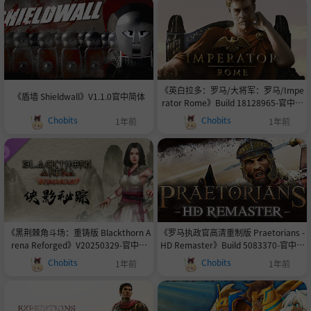
《英白拉多：罗马/大将军：罗马/Impe
《盾墙 Shieldwall》V1.1.0官中简体
rator Rome》Build 18128965-官中简
体|容量4.27GB
Chobits
Chobits
1年前
1年前
《黑荆棘角斗场：重铸版 Blackthorn A
《罗马执政官高清重制版 Praetorians -
rena Reforged》V20250329-官中简
HD Remaster》Build 5083370-官中简
体|容量23GB
体|容量3.2GB
Chobits
Chobits
1年前
1年前