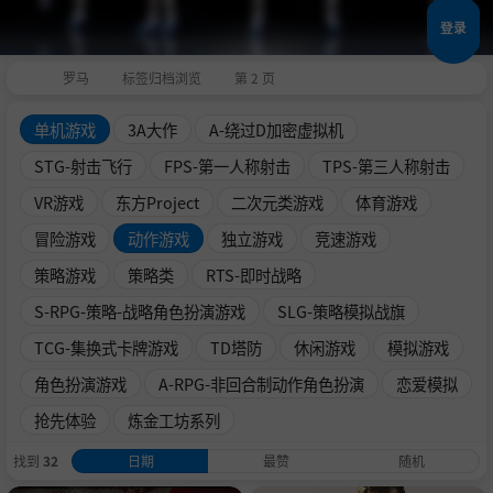
登录
罗马
标签归档浏览
第 2 页
单机游戏
3A大作
A-绕过D加密虚拟机
STG-射击飞行
FPS-第一人称射击
TPS-第三人称射击
VR游戏
东方Project
二次元类游戏
体育游戏
冒险游戏
动作游戏
独立游戏
竞速游戏
策略游戏
策略类
RTS-即时战略
S-RPG-策略-战略角色扮演游戏
SLG-策略模拟战旗
TCG-集换式卡牌游戏
TD塔防
休闲游戏
模拟游戏
角色扮演游戏
A-RPG-非回合制动作角色扮演
恋爱模拟
抢先体验
炼金工坊系列
找到
32
日期
最赞
随机