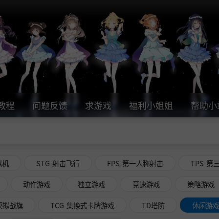
教程
问题反馈
求游戏
福利小姐姐
帮助小
拟机
STG-射击飞行
FPS-第一人称射击
TPS-第
动作游戏
独立游戏
竞速游戏
策略游戏
略模拟战旗
TCG-集换式卡牌游戏
TD塔防
休闲游