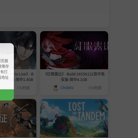
浏览器
ao艰难存
没有打
ove to Live》-B
《红眼露比》-Build 24556132官中免
载地址
75官中免安装-简中1.4GB
安装-简中4.1GB
ts
Chobits
7小时前
7小时前