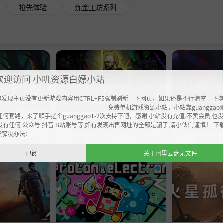
抢先体验
炼金工坊系列
欢迎访问 小叽资源白嫖小站
你发现主页没有更新游戏内容用CTRL+F5强制刷新一下网页，如果还是不行清空一下
----------------------------------------------------- 免费单机游戏资源小站，小站靠guangg
任何套路，来了顺手搓个guanggao1-2次支持下吧，感谢 小站没有充值.不卖会员.也
Heart》-TENOKE
《地狱仆从2 (HellSlave II)》-Build 245
《我的恋爱逃生攻略 L
没有任何 公众号 抖音 B站账号等,如有发现出售网址的全部是骗子,请小伙们谨慎！ 下
安装-简中
68736官中免安装-简中1.7GB
uild 244905
开解决办法：
Chobits
Chobi
9分钟前
11分钟前
已阅
关于阿里云盘无文件