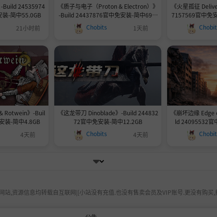
Build 24535974
《质子与电子（Proton & Electron）》
《火星孤征 Deliver
-简中55.0GB
-Build 24437876官中免安装-简中693.
7157569官中免安
1MB
Chobits
Chobi
21小时前
1天前
 Rotwein》-Buil
《这龙带刀 Dinoblade》-Build 244832
《崩坏边缘 Edge of
免安装-简中4.8GB
72官中免安装-简中12.2GB
ld 24095532
Chobits
Chobi
4天前
4天前
站,资源信息均转载自互联网|[小站没有充值.也没有售卖会员及VIP账号.更没有购买,
公告