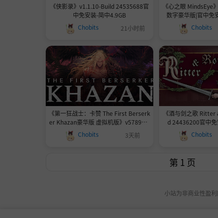
《侠影录》v1.1.10-Build 24535688官
《心之眼 MindsEye》-
中免安装-简中4.9GB
数字豪华版|官中免安装
Chobits
Chobits
21小时前
《第一狂战士：卡赞 The First Berserk
《酒与剑之歌 Ritter &
er Khazan豪华版 虚拟机版》v578945-
d 24436200官中
Build 24447756Build.20942690|虚拟
Chobits
Chobits
3天前
机版|官中免安装-简中52.89GB
小站为非商业性盈利网