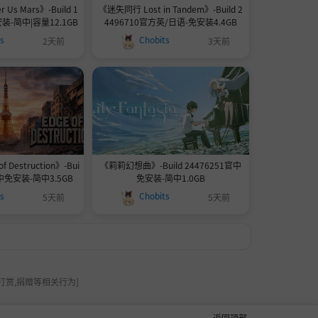
 Us Mars》-Build 1
《迷失同行 Lost in Tandem》-Build 2
装-简中|容量12.1GB
4496710官方英/日语-免安装4.4GB
ts
Chobits
2天前
3天前
 Destruction》-Bui
《莉莉幻想曲》-Build 24476251官中
官中免安装-简中3.5GB
免安装-简中1.0GB
ts
Chobits
5天前
5天前
打赏,捐赠等相关行为]
返回顶部