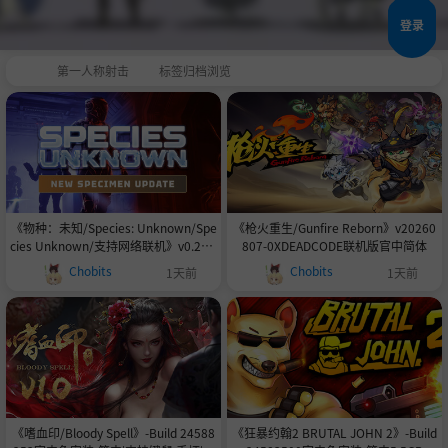
登录
第一人称射击
标签归档浏览
《物种：未知/Species: Unknown/Spe
《枪火重生/Gunfire Reborn》v20260
cies Unknown/支持网络联机》v0.23.4
807-0XDEADCODE联机版官中简体
-0xdeadc0de联机版官中简体
Chobits
Chobits
1天前
1天前
《嗜血印/Bloody Spell》-Build 24588
《狂暴约翰2 BRUTAL JOHN 2》-Build