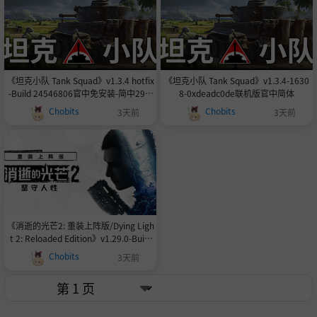
《坦克小队 Tank Squad》v1.3.4 hotfix
《坦克小队 Tank Squad》v1.3.4-1630
-Build 24546806官中免安装-简中29.5
8-0xdeadc0de联机版官中简体
GB
Chobits
Chobits
3天前
3天前
《消逝的光芒2: 重装上阵版/Dying Ligh
t 2: Reloaded Edition》v1.29.0-Build
24527500官中+全DLC+预购奖励+艾琳
Chobits
3天前
娜MOD+修改器支持键鼠.手柄|赠多项修
改器+联机补丁79.1GB付WIN7修复补
丁