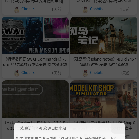
253官中免安装-简中|支持键鼠.手柄|赠
24583500官中免安装-简中5.5GB
多项修改器|赠MOD|容量31.3GB
Chobits
Chobits
1天前
1天前
《特警指挥官 SWAT Commander》-B
《孤岛笔记 Island Notes》-Build 2457
uild 24573057官中免安装-简中26.3GB
3888官中免安装-简中16.6GB
Chobits
Chobits
1天前
1天前
《Metal Garden | 机械荒庭》v2.7.2-Bu
《拼装模型店模拟器 Model Kit Shop Si
ild 23623899官中免安装-简中1.1GB
mulator》v0.6-Build 24584212官中免
欢迎访问 小叽资源白嫖小站
安装-简中4.8GB
Chobits
Chobits
1天前
1天前
如果你发现主页没有更新游戏内容用CTRL+F5强制刷新一下网