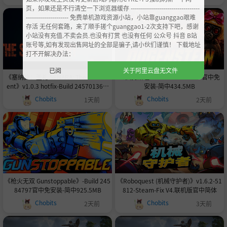
页，如果还是不行清空一下浏览器缓存 ----------------------------------
--------------------- 免费单机游戏资源小站，小站靠guanggao艰难
存活 无任何套路，来了顺手搓个guanggao1-2次支持下吧，感谢
小站没有充值.不卖会员.也没有打赏 也没有任何 公众号 抖音 B站
账号等,如有发现出售网址的全部是骗子,请小伙们谨慎！ 下载地址
打不开解决办法：
已阅
关于阿里云盘无文件
《塞纳拉：圣礼 SENARA: The Sacram
《疯狗斯坦》-Build 24535607官中免
ent》v1.0.3 hotfix-Build 24570136官
安装-简中434.5MB
中免安装-简中7.4GB
Chobits
Chobits
1天前
2天前
《枪火无双 Gunstoppable》-Build 245
《Roboquest (机械守护者)》v1.6.2-51
84797官中免安装-简中925.5MB
812-Steam-Fix V4.联机版官中简体
Chobits
Chobits
2天前
3天前