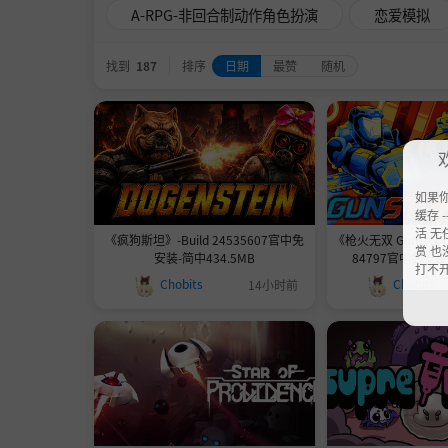
A-RPG-非回合制动作角色扮演
恋爱模拟
找到
187
排序
日期
最赞
随机
如果
缓存 --
活 无
《疯狗斯坦》-Build 24535607官中免
《枪火无双 Gunstoppa
赏 也
安装-简中434.5MB
84797官中免安装-
打不
Chobits
Chobits
14小时前