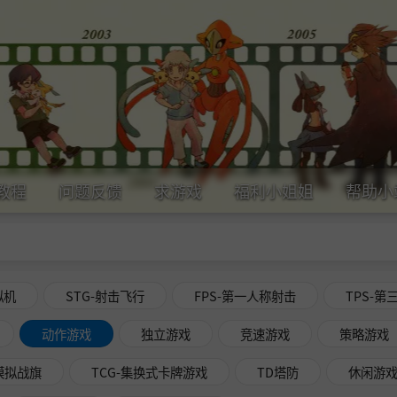
教程
问题反馈
求游戏
福利小姐姐
帮助小
拟机
STG-射击飞行
FPS-第一人称射击
TPS-第
动作游戏
独立游戏
竞速游戏
策略游戏
略模拟战旗
TCG-集换式卡牌游戏
TD塔防
休闲游