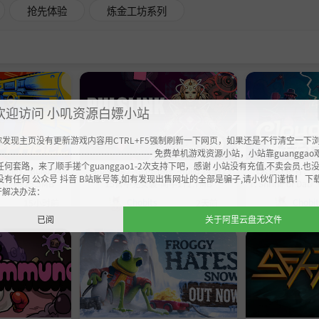
抢先体验
炼金工坊系列
欢迎访问 小叽资源白嫖小站
你发现主页没有更新游戏内容用CTRL+F5强制刷新一下网页，如果还是不行清空一下
----------------------------------------------------- 免费单机游戏资源小站，小站靠guangg
任何套路，来了顺手搓个guanggao1-2次支持下吧，感谢 小站没有充值.不卖会员.也
ble》-Build 245
《Pulslink：守卫回路》-Build 245315
《云境守护者：达尔神
没有任何 公众号 抖音 B站账号等,如有发现出售网址的全部是骗子,请小伙们谨慎！ 下
简中925.5MB
15官中免安装-简中172.7MB
r: Shrine of Dal》
开解决办法：
683官中免安装
Chobits
Chobi
15小时前
2天前
已阅
关于阿里云盘无文件