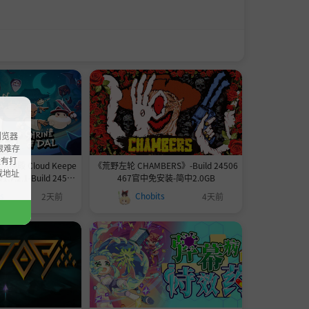
浏览器
ao艰难存
没有打
殿 Cloud Keepe
《荒野左轮 CHAMBERS》-Build 24506
载地址
v1.7.2.1-Build 24518
467官中免安装-简中2.0GB
-简中165.1MB
ts
Chobits
2天前
4天前