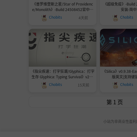
《普罗维登斯之星/Star of Providenc
《超级免疫》-Build 
e/Monolith》-Build 24508452官中免
安装-简中2
安装-简中|容量240.2MB
Chobits
Chobits
4天前
《指尖疾速：打字狂潮/Glyphica：打字
《Silica》v0.9.38-E
生存 Glyphica: Typing Survival》v202
版英文|支持键鼠
6.7.22.1459-BETA hotfix-Build 243291
Chobits
Chobits
15天前
53官中免安装-简中258.7MB
小站为非商业性盈利网