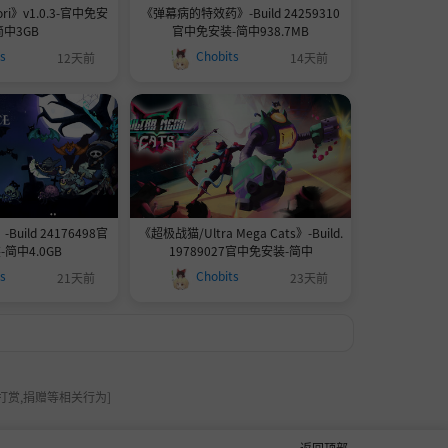
ri》v1.0.3-官中免安
《弹幕病的特效药》-Build 24259310
简中3GB
官中免安装-简中938.7MB
ts
Chobits
12天前
14天前
-Build 24176498官
《超极战猫/Ultra Mega Cats》-Build.
简中4.0GB
19789027官中免安装-简中
ts
Chobits
21天前
23天前
打赏,捐赠等相关行为]
返回顶部