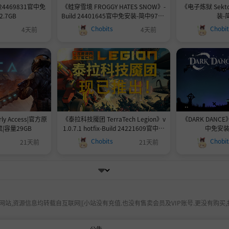
24469831官中免
《蛙穿雪境 FROGGY HATES SNOW》-
《电子炼狱 Sekto
.7GB
Build 24401645官中免安装-简中975.1
装-
MB
Chobits
Chobi
4天前
4天前
arly Access|官方原
《泰拉科技魇团 TerraTech Legion》v
《DARK DANCE》
|容量29GB
1.0.7.1 hotfix-Build 24221609官中免
中免安装-
安装-简中6.5GB
Chobits
Chobi
21天前
21天前
站,资源信息均转载自互联网|[小站没有充值.也没有售卖会员及VIP账号.更没有购买,
公告