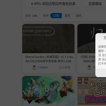
A-RPG-非回合制动作角色扮演
恋爱模拟
找到
106
排序
日期
最赞
随机
如果
缓存 --
活 无
《Metal Garden | 机械荒庭》v2.7.2-Bu
《归拾 (PhiloDeka)》v
赏 也
ild 23623899官中免安装-简中1.1GB
66961官中免安装-
打不
Chobits
Chobits
21小时前