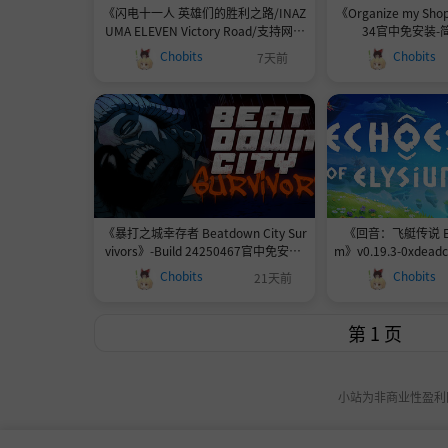
《闪电十一人 英雄们的胜利之路/INAZ
《Organize my Shop
UMA ELEVEN Victory Road/支持网络
34官中免安装-简
联机》v7.1.2-0xdeadcode联机版官中
Chobits
Chobits
7天前
简体
《暴打之城幸存者 Beatdown City Sur
《回音：飞艇传说 Echo
vivors》-Build 24250467官中免安装-
m》v0.19.3-0xde
简中1.5GB
体
Chobits
Chobits
21天前
小站为非商业性盈利网