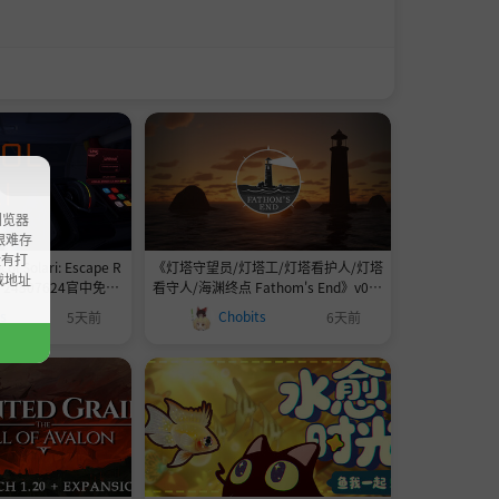
浏览器
ao艰难存
没有打
 Solari: Escape R
《灯塔守望员/灯塔工/灯塔看护人/灯塔
载地址
ld 24507624官中免安
看守人/海渊终点 Fathom's End》v0.3.
841.6MB
1.2 hotfix-Build 24477779官中免安装-
ts
Chobits
5天前
6天前
简中1.9GB