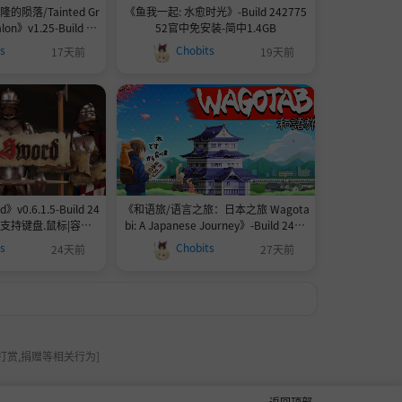
陨落/Tainted Gr
《鱼我一起: 水愈时光》-Build 242775
valon》v1.25-Build 24
52官中免安装-简中1.4GB
安装-简中40.5GB
ts
Chobits
17天前
19天前
》v0.6.1.5-Build 24
《和语旅/语言之旅：日本之旅 Wagota
|支持键盘.鼠标|容量9.
bi: A Japanese Journey》-Build 2412
5GB
9092官中免安装-简中234.0MB
ts
Chobits
24天前
27天前
打赏,捐赠等相关行为]
返回顶部