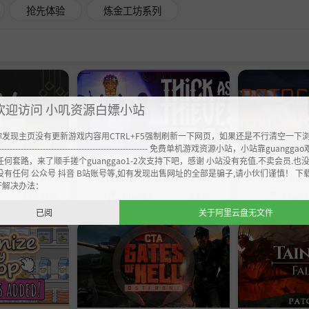
抢先体验
炼金工坊系列
欢迎访问 小叽资源白嫖小站
你发现主页没有更新游戏内容用CTRL+F5强制刷新一下网页，如果还是不行清空一下
----------------------------------------------------- 免费单机游戏资源小站，小站靠guangg
任何套路，来了顺手搓个guanggao1-2次支持下吧，感谢 小站没有充值.不卖会员.也
1.0.4-Build 245
《面面俱盗 Thick As Thieves》-Build 2
《太阳协议 Protocol
没有任何 公众号 抖音 B站账号等,如有发现出售网址的全部是骗子,请小伙们谨慎！ 下
简中249.1MB
4112780官中免安装-简中3.5GB
oom》v1.2-Bui
开解决办法：
装-简中
Chobits
Chobi
21小时前
3天前
已阅
关于阿里云盘无文件