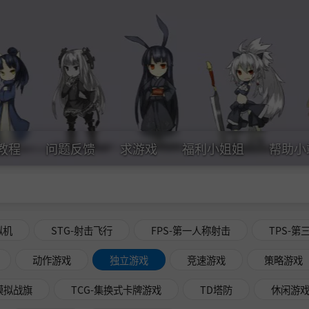
教程
问题反馈
求游戏
福利小姐姐
帮助小
拟机
STG-射击飞行
FPS-第一人称射击
TPS-第
动作游戏
独立游戏
竞速游戏
策略游戏
略模拟战旗
TCG-集换式卡牌游戏
TD塔防
休闲游