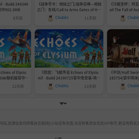
》-Build 244346
《战争号令：地狱之门/战争召唤—地狱
《污痕圣杯：阿瓦隆的
中902.3MB
之门：东线/Call to Arms Gates of Hell
ail The Fall of A
Ostfront》v1.064.0-P2P-官中免安装-
246014官中免
Chobits
Chobi
8天前
11天前
简中|容量99.3GB
es of Elysiu
《回音：飞艇传说 Echoes of Elysiu
《半剑/Half Sword
adc0de联机版官中简
m》-Build 24190725官中免安装-简中
185754|官中简体
4.1GB
Chobits
Chobi
22天前
23天前
站,资源信息均转载自互联网|[小站没有充值.也没有售卖会员及VIP账号.更没有购买,
公告