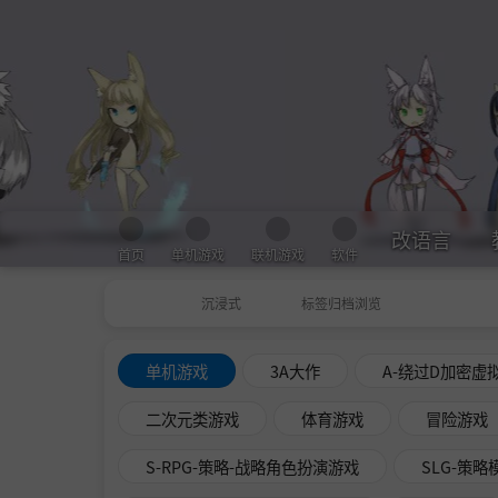
改语言
首页
单机游戏
联机游戏
软件
沉浸式
标签归档浏览
单机游戏
3A大作
A-绕过D加密虚
二次元类游戏
体育游戏
冒险游戏
S-RPG-策略-战略角色扮演游戏
SLG-策