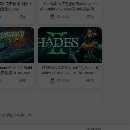
1-官中免安装-简中|支持
《AI 肉鸽/人工智能肉鸽/AI Roguelit
容量3.63GB
e》-Build 24578592官中免安装-简中8
79.1MB
ts
Chobits
2天前
2天前
ncY》v1.0.2-Build
《哈迪斯2/黑帝斯2/HADES /Hades II/
免安装-简中145.2MB
Hades 2》vl.139671-Build 24556151
官中免安装-简中|容量11.0GB
ts
Chobits
2天前
3天前
打赏,捐赠等相关行为]
返回顶部