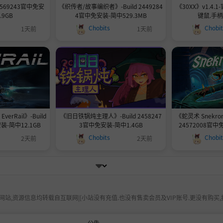
4569243官中免安
《织传者/故事编织者》-Build 2449284
《30XX》v1.4.
.9GB
4官中免安装-简中529.3MB
键鼠.手柄|
Chobits
Chobi
1天前
1天前
rRail》-Build
《旧日铁锅炖主理人》-Build 2458247
《蛇灵术 Snekroma
装-简中12.1GB
3官中免安装-简中1.4GB
24572008官中
Chobits
Chobi
2天前
2天前
站,资源信息均转载自互联网|[小站没有充值.也没有售卖会员及VIP账号.更没有购买,
公告