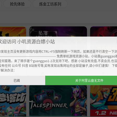
抢先体验
炼金工坊系列
欢迎访问 小叽资源白嫖小站
你发现主页没有更新游戏内容用CTRL+F5强制刷新一下网页，如果还是不行清空一下
----------------------------------------------------- 免费单机游戏资源小站，小站靠guangg
任何套路，来了顺手搓个guanggao1-2次支持下吧，感谢 小站没有充值.不卖会员.也
es: Glory, De
《坠落：金属女仆救世录 CleanFall》-
《黎明施法者/Dawnc
没有任何 公众号 抖音 B站账号等,如有发现出售网址的全部是骗子,请小伙们谨慎！ 下
VES GLORY DEAT
Build 24587811官中免安装-简中3.9GB
Cardventure》v1.
开解决办法：
uild 24587014官
679|官方简体中文
Chobits
Chobi
8小时前
8小时前
量600.5MB
容量
已阅
关于阿里云盘无文件