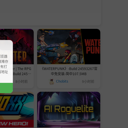
浏览器
ao艰难存
没有打
aster | The RPG
《WATERPUNK》-Build 24593267官
载地址
19.002-Build 24593
中免安装-简中107.5MB
|支持键盘.鼠标.手柄|
ts
Chobits
8小时前
9小时前
2.0GB