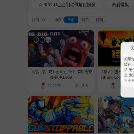
A-RPG-非回合制动作角色扮演
恋爱模拟
找到
391
排序
日期
最赞
随机
如果
缓存 --
活 无
《挖，挖，死 Dig, Dig, Die》-官中免安
《矮人军团自走棋/Dwarv
赏 也
装-简中2.5GB
ath and Loot/DWAR
打不
H AND LOOT》v2.1-B
Chobits
Chobits
2小时前
中免安装-简中|容