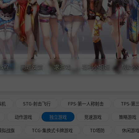
教程
问题反馈
求游戏
福利小姐姐
帮助小
拟机
STG-射击飞行
FPS-第一人称射击
TPS-第
动作游戏
独立游戏
竞速游戏
策略游戏
略模拟战旗
TCG-集换式卡牌游戏
TD塔防
休闲游