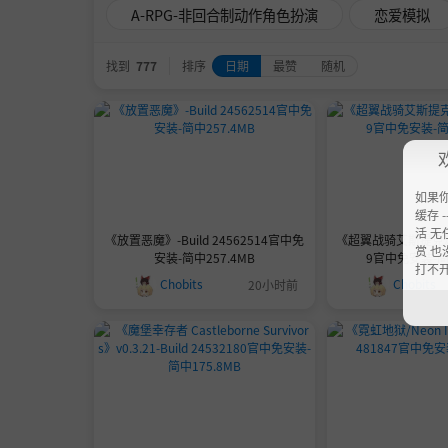
A-RPG-非回合制动作角色扮演
恋爱模拟
找到
777
排序
日期
最赞
随机
如果
缓存 --
活 无
《放置恶魔》-Build 24562514官中免
《超翼战骑艾斯提克》-Bu
赏 也
安装-简中257.4MB
9官中免安装-简中
打不
Chobits
Chobits
20小时前