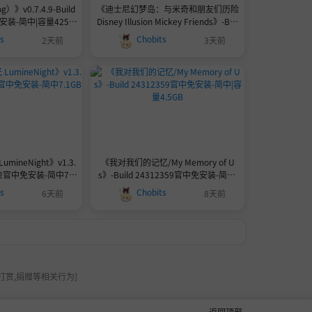
）》v0.7.4.9-Build
《迪士尼幻梦岛：与米奇和朋友们历险
安装-简中|容量425.0
Disney Illusion Mickey Friends》-Buil
MB
d 20391376官中免安装-简中8.3GB
ts
Chobits
2天前
3天前
mineNight》v1.3.
《我对我们的记忆/My Memory of U
5822官中免安装-简中7.1
s》-Build 24312359官中免安装-简中|
GB
容量4.5GB
ts
Chobits
6天前
8天前
打赏,捐赠等相关行为]
返回顶部