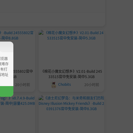
浏览器
ao艰难存
没有打
Build 24555802官中
《棉花小魔女幻想乡》V2.01-Build 245
载地址
简中8.8GB
33515官中免安装-简中5.3GB
ts
Chobits
20小时前
20小时前