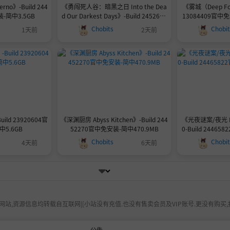
rno》-Build 244
《勇闯死人谷：暗黑之日 Into the Dea
《雾城（Deep Fog
-简中3.5GB
d Our Darkest Days》-Build 2452659
13084409官中免
1官中免安装-简中7.9GB
Chobits
Chobi
1天前
2天前
uild 23920604官
《深渊厨房 Abyss Kitchen》-Build 244
《光夜谜案/夜光 Lu
5.6GB
52270官中免安装-简中470.9MB
0-Build 2446
Chobits
Chobi
4天前
6天前
站,资源信息均转载自互联网|[小站没有充值.也没有售卖会员及VIP账号.更没有购买,
公告