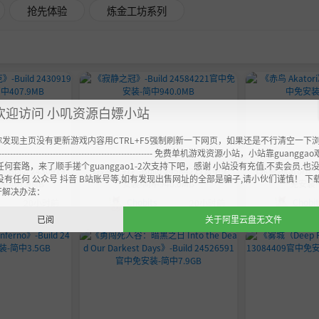
抢先体验
炼金工坊系列
欢迎访问 小叽资源白嫖小站
你发现主页没有更新游戏内容用CTRL+F5强制刷新一下网页，如果还是不行清空一下
----------------------------------------------------- 免费单机游戏资源小站，小站靠guangg
任何套路，来了顺手搓个guanggao1-2次支持下吧，感谢 小站没有充值.不卖会员.也
ild 2430919
《寂静之冠》-Build 24584221官中免
《赤鸟 Akatori》-
没有任何 公众号 抖音 B站账号等,如有发现出售网址的全部是骗子,请小伙们谨慎！ 下
407.9MB
安装-简中940.0MB
免安装-
开解决办法：
Chobits
Chobi
20小时前
20小时前
已阅
关于阿里云盘无文件