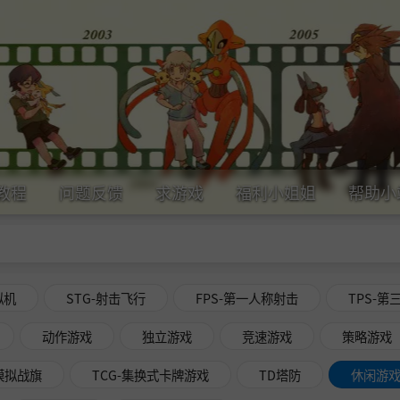
教程
问题反馈
求游戏
福利小姐姐
帮助小
拟机
STG-射击飞行
FPS-第一人称射击
TPS-第
动作游戏
独立游戏
竞速游戏
策略游戏
略模拟战旗
TCG-集换式卡牌游戏
TD塔防
休闲游