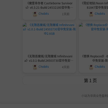
《魔堡幸存者 Castleborne Survivor
《霓虹地狱/Neon Infe
s》v0.3.21-Build 24532180官中免安
81847官中免安装
装-简中175.8MB
Chobits
Chobits
1天前
《无限恶魔城/无限魔城 Infinitevani
《替换 Replaced》-B
a》v1.0.1-Build 24503730官中免安装-
中免安装-简中
简中2.6GB
Chobits
Chobits
4天前
小站为非商业性盈利网