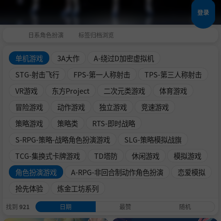
登录
日系角色扮演
标签归档浏览
单机游戏
3A大作
A-绕过D加密虚拟机
STG-射击飞行
FPS-第一人称射击
TPS-第三人称射击
VR游戏
东方Project
二次元类游戏
体育游戏
冒险游戏
动作游戏
独立游戏
竞速游戏
策略游戏
策略类
RTS-即时战略
S-RPG-策略-战略角色扮演游戏
SLG-策略模拟战旗
TCG-集换式卡牌游戏
TD塔防
休闲游戏
模拟游戏
角色扮演游戏
A-RPG-非回合制动作角色扮演
恋爱模拟
抢先体验
炼金工坊系列
找到
921
日期
最赞
随机