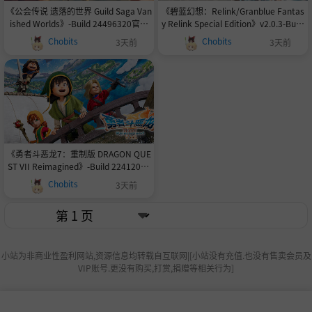
《公会传说 遗落的世界 Guild Saga Van
《碧蓝幻想：Relink/Granblue Fantas
ished Worlds》-Build 24496320官中
y Relink Special Edition》v2.0.3-Build
免安装-简中|容量7.4GB
24245499全DLC|官中免安装-简中|容量
Chobits
Chobits
3天前
3天前
128.5GB
《勇者斗恶龙7：重制版 DRAGON QUE
ST VII Reimagined》-Build 22412021
官中免安装-简中7.8GB
Chobits
3天前
小站为非商业性盈利网站,资源信息均转载自互联网|[小站没有充值.也没有售卖会员及
VIP账号.更没有购买,打赏,捐赠等相关行为]