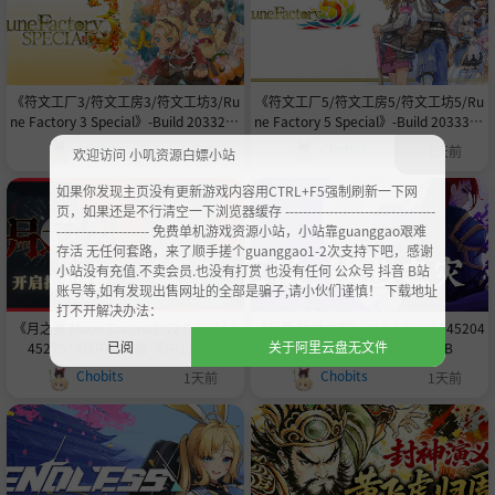
《符文工厂3/符文工房3/符文工坊3/Ru
《符文工厂5/符文工房5/符文工坊5/Ru
ne Factory 3 Special》-Build 2033249
ne Factory 5 Special》-Build 2033360
0官中免安装-简中|支持键鼠.手柄|容量
4官中免安装-简中|支持键鼠.手柄|容量
Chobits
Chobits
1天前
1天前
欢迎访问 小叽资源白嫖小站
3.0GB
8.7GB
如果你发现主页没有更新游戏内容用CTRL+F5强制刷新一下网
页，如果还是不行清空一下浏览器缓存 ----------------------------------
--------------------- 免费单机游戏资源小站，小站靠guanggao艰难
存活 无任何套路，来了顺手搓个guanggao1-2次支持下吧，感谢
小站没有充值.不卖会员.也没有打赏 也没有任何 公众号 抖音 B站
账号等,如有发现出售网址的全部是骗子,请小伙们谨慎！ 下载地址
打不开解决办法：
《月之冕 Moon Corona》v2.0-Build 2
《巨像 蚀世之灾》v3.0.5-Build 245204
已阅
关于阿里云盘无文件
4527570官中免安装-简中11.8GB
69官中免安装-简中721.3MB
Chobits
Chobits
1天前
1天前