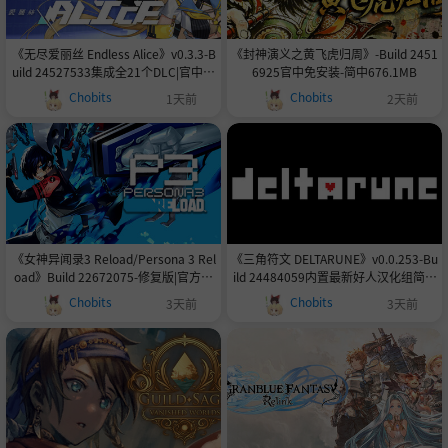
《无尽爱丽丝 Endless Alice》v0.3.3-B
《封神演义之黄飞虎归周》-Build 2451
uild 24527533集成全21个DLC|官中免
6925官中免安装-简中676.1MB
安装-简中|容量7.4GB
Chobits
Chobits
1天前
2天前
《女神异闻录3 Reload/Persona 3 Rel
《三角符文 DELTARUNE》v0.0.253-Bu
oad》Build 22672075-修复版|官方简
ild 24484059内置最新好人汉化组简中
体中文|支持键盘.鼠标.手柄|容量20GB
汉化1.5GB
Chobits
Chobits
3天前
3天前