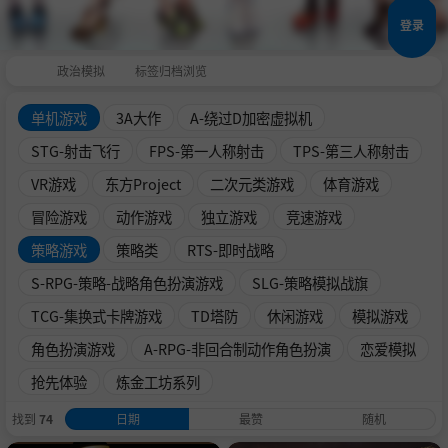
登录
政治模拟
标签归档浏览
单机游戏
3A大作
A-绕过D加密虚拟机
STG-射击飞行
FPS-第一人称射击
TPS-第三人称射击
VR游戏
东方Project
二次元类游戏
体育游戏
冒险游戏
动作游戏
独立游戏
竞速游戏
策略游戏
策略类
RTS-即时战略
S-RPG-策略-战略角色扮演游戏
SLG-策略模拟战旗
TCG-集换式卡牌游戏
TD塔防
休闲游戏
模拟游戏
角色扮演游戏
A-RPG-非回合制动作角色扮演
恋爱模拟
抢先体验
炼金工坊系列
找到
74
日期
最赞
随机