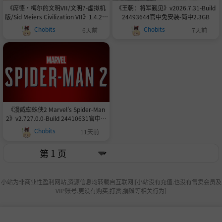
《席德·梅尔的文明VII/文明7-虚拟机
《王朝：将军觐见》v2026.7.31-Build
版/Sid Meiers Civilization VII》1.4.2-B
24493644官中免安装-简中2.3GB
uild 24410208官中免安装-简中19.6GB
Chobits
Chobits
6天前
7天前
《漫威蜘蛛侠2 Marvel's Spider-Man
2》v2.727.0.0-Build 24410631官中免
安装-简中|容量108.2GB
Chobits
11天前
小站为非商业性盈利网站,资源信息均转载自互联网|[小站没有充值.也没有售卖会员及
VIP账号.更没有购买,打赏,捐赠等相关行为]