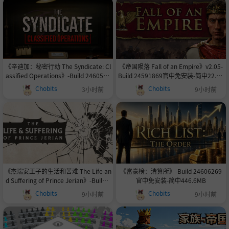
《辛迪加：秘密行动 The Syndicate: Cl
《帝国陨落 Fall of an Empire》v2.05-
assified Operations》-Build 2460544
Build 24591869官中免安装-简中22.0G
3官中免安装-简中1.2GB
B
Chobits
Chobits
3小时前
9小时前
《杰瑞安王子的生活和苦难 The Life an
《富豪榜：清算所》-Build 24606269
d Suffering of Prince Jerian》-Build 2
官中免安装-简中446.6MB
4579460官中免安装-简中3.5GB
Chobits
Chobits
9小时前
9小时前