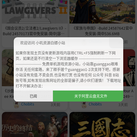
《国会议员2/立法者2/Lawgivers II》-
《家族与帝国》-Build 24587642官中
Build 24570173官中免安装-简中|容量5
免安装-简中536.6MB
90.2MB
Chobits
Chobits
2天前
2天前
欢迎访问 小叽资源白嫖小站
如果你发现主页没有更新游戏内容用CTRL+F5强制刷新一下网
页，如果还是不行清空一下浏览器缓存 ----------------------------------
--------------------- 免费单机游戏资源小站，小站靠guanggao艰难
存活 无任何套路，来了顺手搓个guanggao1-2次支持下吧，感谢
小站没有充值.不卖会员.也没有打赏 也没有任何 公众号 抖音 B站
账号等,如有发现出售网址的全部是骗子,请小伙们谨慎！ 下载地址
打不开解决办法：
《沙盘战争：三国 SandTable War: Thr
《感谢你的投递 Thank You For Your A
已阅
关于阿里云盘无文件
ee Kingdoms》-Build 24478039官中
pplication》v1.1.3-Build 24548249官
免安装-简中345.7MB
中免安装-简中1.4GB
Chobits
Chobits
3天前
3天前