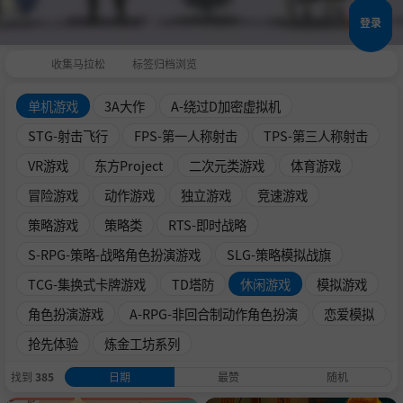
登录
收集马拉松
标签归档浏览
单机游戏
3A大作
A-绕过D加密虚拟机
STG-射击飞行
FPS-第一人称射击
TPS-第三人称射击
VR游戏
东方Project
二次元类游戏
体育游戏
冒险游戏
动作游戏
独立游戏
竞速游戏
策略游戏
策略类
RTS-即时战略
S-RPG-策略-战略角色扮演游戏
SLG-策略模拟战旗
TCG-集换式卡牌游戏
TD塔防
休闲游戏
模拟游戏
角色扮演游戏
A-RPG-非回合制动作角色扮演
恋爱模拟
抢先体验
炼金工坊系列
找到
385
日期
最赞
随机