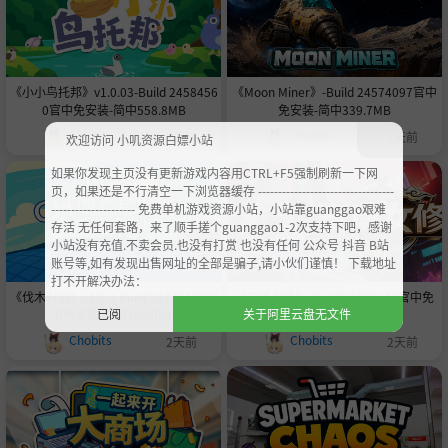
《小小鸟托邦》v1.0.03-Build 2458456
《Moon Miner》-Build 24574097官中
0官中免安装-简中558.8MB
免安装-简中339.7MB
Chobits
Chobits
1天前
1天前
欢迎访问 小叽资源白嫖小站
如果你发现主页没有更新游戏内容用CTRL+F5强制刷新一下网
页，如果还是不行清空一下浏览器缓存 ----------------------------------
--------------------- 免费单机游戏资源小站，小站靠guanggao艰难
存活 无任何套路，来了顺手搓个guanggao1-2次支持下吧，感谢
小站没有充值.不卖会员.也没有打赏 也没有任何 公众号 抖音 B站
账号等,如有发现出售网址的全部是骗子,请小伙们谨慎！ 下载地址
打不开解决办法：
《伐木时刻》v1.0.3-Build 24370152官
《赛博女修》-Build 24590249官中免
已阅
关于阿里云盘无文件
中免安装-简中186.5MB
安装-简中833.0MB
Chobits
Chobits
2天前
2天前