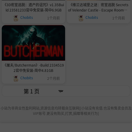
《3D密室逃脱：遗产的诅咒》v1.35Bui
《维兰达城堡之谜：密室逃脱 Secrets
ld 23581233官中免安装-简中6.9GB
of Velendar Castle - Escape Room》v
1.0.5-官中免安装-简中2.16GB
Chobits
Chobits
1个月前
1个月前
《屠夫/Butcherman》-Build 2334519
2官中免安装-简中4.81GB
Chobits
2个月前
小站为非商业性盈利网站,资源信息均转载自互联网|[小站没有充值.也没有售卖会员及
VIP账号.更没有购买,打赏,捐赠等相关行为]