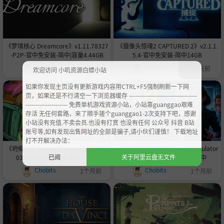
《梦境核心 Dreamcore》v1.11.78327
《摄像头惊魂2 CAPTURED 2》v2.1.1.
-P2P-官中免安装-简中|容量4.44GB
5.4-官中免安装-简中14GB
Chobits
Chobits
11天前
16天前
欢迎访问 小叽资源白嫖小站
如果你发现主页没有更新游戏内容用CTRL+F5强制刷新一下网
页，如果还是不行清空一下浏览器缓存 ----------------------------------
--------------------- 免费单机游戏资源小站，小站靠guanggao艰难
存活 无任何套路，来了顺手搓个guanggao1-2次支持下吧，感谢
小站没有充值.不卖会员.也没有打赏 也没有任何 公众号 抖音 B站
账号等,如有发现出售网址的全部是骗子,请小伙们谨慎！ 下载地址
打不开解决办法：
《坍缩谜室-Shrink Rooms》-Build 24
《密室逃脱模拟器2 Escape Simulator
已阅
关于阿里云盘无文件
038918官中免安装-简中1.8GB
2》v20448r-官中免安装-简中
Chobits
Chobits
1个月前
1个月前