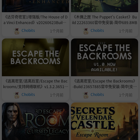
《达芬奇密室1增强版/The House of D
《木偶之匣 The Puppet's Casket》Bu
a Vinci Enhanced》v20260623Build 2
ild 22263360官中免安装-简中689.8MB
3502956官中免安装-简中3.83GB
Chobits
Chobits
1个月前
1个月前
《逃离密室/逃离后室/Escape the Bac
《逃离密室/Escape the Backrooms》
krooms/支持网络联机》v1.3.2.3651-0
-Build 23657885官中免安装-简中|支持
xdeadc0de联机版官中简体
键鼠|容量25.8GB
Chobits
Chobits
1个月前
1个月前