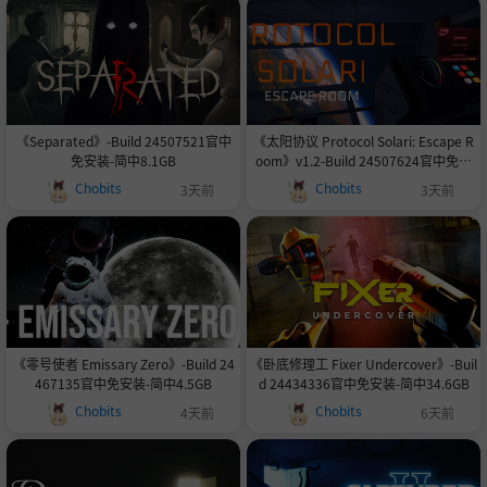
《Separated》-Build 24507521官中
《太阳协议 Protocol Solari: Escape R
免安装-简中8.1GB
oom》v1.2-Build 24507624官中免安
装-简中841.6MB
Chobits
Chobits
3天前
3天前
《零号使者 Emissary Zero》-Build 24
《卧底修理工 Fixer Undercover》-Buil
467135官中免安装-简中4.5GB
d 24434336官中免安装-简中34.6GB
Chobits
Chobits
4天前
6天前