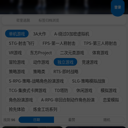
登录
密室逃脱
标签归档浏览
单机游戏
3A大作
A-绕过D加密虚拟机
STG-射击飞行
FPS-第一人称射击
TPS-第三人称射击
VR游戏
东方Project
二次元类游戏
体育游戏
冒险游戏
动作游戏
独立游戏
竞速游戏
策略游戏
策略类
RTS-即时战略
S-RPG-策略-战略角色扮演游戏
SLG-策略模拟战旗
TCG-集换式卡牌游戏
TD塔防
休闲游戏
模拟游戏
角色扮演游戏
A-RPG-非回合制动作角色扮演
恋爱模拟
抢先体验
炼金工坊系列
找到
96
日期
最赞
随机