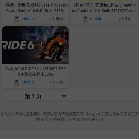
《课程：滑板模拟游戏 Session/Sessio
《你有饼吗？/煎蛋卷由你做/Omelet Y
n Skate Sim》v1.0.6.42-Build.215319
ou Cook》v1.2.3-Build 24075220官中
80|官方简体中文|支持手柄16.9GB
免安装-简中556.3MB
Chobits
Chobits
1个月前
1个月前
《极速骑行6 RIDE 6》v1813621-P2P-
官中免安装-简中56GB
Chobits
1个月前
小站为非商业性盈利网站,资源信息均转载自互联网|[小站没有充值.也没有售卖会员及
VIP账号.更没有购买,打赏,捐赠等相关行为]