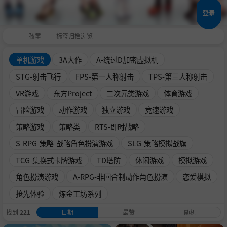
登录
孩童
标签归档浏览
单机游戏
3A大作
A-绕过D加密虚拟机
STG-射击飞行
FPS-第一人称射击
TPS-第三人称射击
VR游戏
东方Project
二次元类游戏
体育游戏
冒险游戏
动作游戏
独立游戏
竞速游戏
策略游戏
策略类
RTS-即时战略
S-RPG-策略-战略角色扮演游戏
SLG-策略模拟战旗
TCG-集换式卡牌游戏
TD塔防
休闲游戏
模拟游戏
角色扮演游戏
A-RPG-非回合制动作角色扮演
恋爱模拟
抢先体验
炼金工坊系列
找到
221
日期
最赞
随机