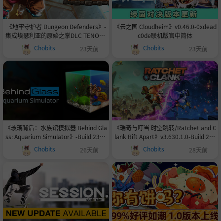
《地牢守护者 Dungeon Defenders》-
《云之国 Cloudheim》v0.46.0-0xdead
集成埃瑟利亚的原始之掌DLC TENOKE
c0de联机版官中简体
镜像集成守护英雄DLC官方英文|容量|支
Chobits
Chobits
23天前
23天前
持键鼠|容量11GB
《玻璃背后：水族馆模拟器 Behind Gla
《瑞奇与叮当 时空跳转/Ratchet and C
ss: Aquarium Simulator》-Build 2373
lank Rift Apart》v3.630.1.0-Build 239
8346官中免安装-简中1.6GB
87138官中免安装-简中|支持键鼠|容量3
Chobits
Chobits
26天前
28天前
8.5GB