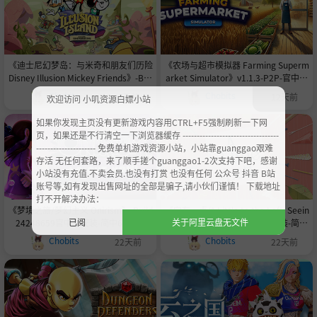
《迪士尼幻梦岛：与米奇和朋友们历险
《农场与超市模拟器 Farming Superm
Disney Illusion Mickey Friends》-Buil
arket Simulator》v1.1.3-P2P-官中免
d 20391376官中免安装-简中8.3GB
安装-简中1.8GB
Chobits
Chobits
4天前
12天前
欢迎访问 小叽资源白嫖小站
如果你发现主页没有更新游戏内容用CTRL+F5强制刷新一下网
页，如果还是不行清空一下浏览器缓存 ----------------------------------
--------------------- 免费单机游戏资源小站，小站靠guanggao艰难
存活 无任何套路，来了顺手搓个guanggao1-2次支持下吧，感谢
小站没有充值.不卖会员.也没有打赏 也没有任何 公众号 抖音 B站
账号等,如有发现出售网址的全部是骗子,请小伙们谨慎！ 下载地址
打不开解决办法：
《梦境之旅/梦幻主义 Onirism》-Build
《向左一点/A Little to the Left: Seein
已阅
关于阿里云盘无文件
24248659官中免安装-简中64.3GB
g Stars》v3.6.1-P2P-官中免安装-简中|
支持键鼠.手柄|容量1.96GB
Chobits
Chobits
22天前
22天前