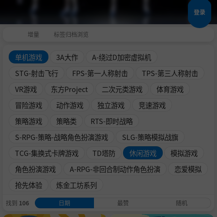
登录
增量
标签归档浏览
单机游戏
3A大作
A-绕过D加密虚拟机
STG-射击飞行
FPS-第一人称射击
TPS-第三人称射击
VR游戏
东方Project
二次元类游戏
体育游戏
冒险游戏
动作游戏
独立游戏
竞速游戏
策略游戏
策略类
RTS-即时战略
S-RPG-策略-战略角色扮演游戏
SLG-策略模拟战旗
TCG-集换式卡牌游戏
TD塔防
休闲游戏
模拟游戏
角色扮演游戏
A-RPG-非回合制动作角色扮演
恋爱模拟
抢先体验
炼金工坊系列
找到
106
日期
最赞
随机