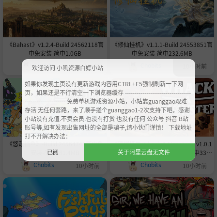
《Bahast》v1.2.4-Build 24562118官
《修仙挂机》v1.1.1-Build 24553851官
中免安装-简中1.0GB
中免安装-简中232.6MB
Chobits
Chobits
10小时前
10小时前
欢迎访问 小叽资源白嫖小站
如果你发现主页没有更新游戏内容用CTRL+F5强制刷新一下网
页，如果还是不行清空一下浏览器缓存 ----------------------------------
--------------------- 免费单机游戏资源小站，小站靠guanggao艰难
存活 无任何套路，来了顺手搓个guanggao1-2次支持下吧，感谢
小站没有充值.不卖会员.也没有打赏 也没有任何 公众号 抖音 B站
账号等,如有发现出售网址的全部是骗子,请小伙们谨慎！ 下载地址
打不开解决办法：
《悠哉捕鱼》-Build 24564745官中免
《锤爆怪兽 Whack-A-Monster》v1.0.1
已阅
关于阿里云盘无文件
安装-简中281.4MB
-Build 24556443官中免安装-简中330.
2MB
Chobits
Chobits
10小时前
10小时前