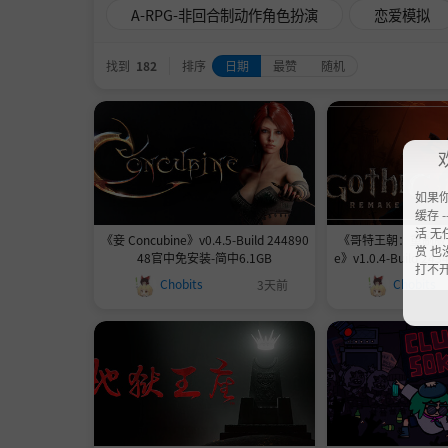
A-RPG-非回合制动作角色扮演
恋爱模拟
找到
182
排序
日期
最赞
随机
如果
缓存 --
活 无
《妾 Concubine》v0.4.5-Build 244890
《哥特王朝：重制版 Got
赏 也
48官中免安装-简中6.1GB
e》v1.0.4-Build 
打不
简中35.
Chobits
Chobits
3天前