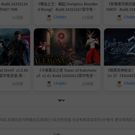
-Build 24350234
《嗜血之王：崛起/Vampires Bloodlor
《犹格索托斯的庭院 
487.7MB
d Rising》-Build 24353267官中免安
YARD》-Build 
装-简中19.9GB
中|容量
Chobits
Chobi
11天前
11天前
 Steel》v1.0.8h
《卡莱蒙沃之塔 Tower of Kalemonv
《暗黑死神射击！2 Da
2860官中免安装-简中1
o》v1.41-Build 24200813官中免安装-
ts! 2》-TENO
B
简中2.6GB
Chobits
Chobi
20天前
20天前
站,资源信息均转载自互联网|[小站没有充值.也没有售卖会员及VIP账号.更没有购买,
公告