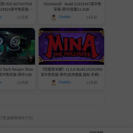
YOG SOTHOTHS
《Grimlord》-Build 21931067官中免
24329824官中免安装-简
安装-简中|容量22.2GB
2.17GB
ts
Chobits
12天前
14天前
rk Reaper Shoo
《挖掘者米娜》v1.0.6-Build 24161969
KE官中免安装-简中1GB
官中免安装-简中|支持键盘.鼠标.手柄|容
量852.9MB
ts
Chobits
22天前
23天前
打赏,捐赠等相关行为]
返回顶部