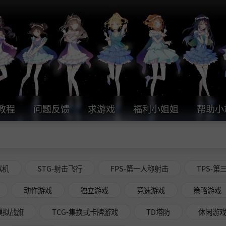
教程
问题反馈
求游戏
福利小姐姐
帮助小
拟机
STG-射击飞行
FPS-第一人称射击
TPS-第
动作游戏
独立游戏
竞速游戏
策略游戏
略模拟战旗
TCG-集换式卡牌游戏
TD塔防
休闲游