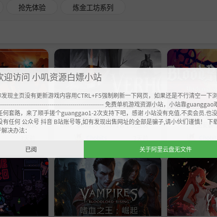
抢先体验
炼金工坊系列
欢迎访问 小叽资源白嫖小站
你发现主页没有更新游戏内容用CTRL+F5强制刷新一下网页，如果还是不行清空一下
----------------------------------------------------- 免费单机游戏资源小站，小站靠guangg
任何套路，来了顺手搓个guanggao1-2次支持下吧，感谢 小站没有充值.不卖会员.也
hic 1 Remak
《维霍：面具诅咒 Verho - Curse of Fa
《血涌不息》v0.3.6
没有任何 公众号 抖音 B站账号等,如有发现出售网址的全部是骗子,请小伙们谨慎！ 下
24340829官中免安装-
ces》-Build 21853371官中免安装-简
中免安装-简
开解决办法：
7GB
中7.4GB
Chobits
Chobi
3天前
3天前
已阅
关于阿里云盘无文件