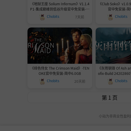
《地狱王座 Solium Infernum》V1.1.4
《Club Soko》v1.0.9
P1-集成巅峰到低谷升级官中免安装-简
官中免安装-简中
中|容量5.11GB
Chobits
Chobits
7天前
《绯色侍女 The Crimson Maid》-TEN
《灰雨钢锋 Of Ash and
OKE官中免安装-简中6.0GB
ofix-Build 2420
3.4G
Chobits
Chobits
20天前
小站为非商业性盈利网