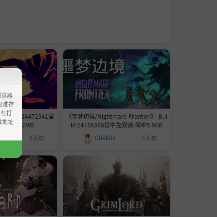
浏览器
ao艰难存
没有打
-Build 24472941官
《噩梦边境/Nightmare Frontier》-Bui
载地址
中351.2MB
ld 24456368官中免安装-简中5.9GB
ts
Chobits
3天前
4天前