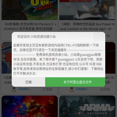
《60秒差距/太空60秒/60 Parsecs!》v
《海权：导弹时代的海战 Sea Power N
20260415-官中免安装-简中|支持键鼠.
aval Combat in the Missile Age》v0.8.
手柄|赠多项修改器|容量1.78GB
1-Build 24297410官中免安装-简中|容
Chobits
Chobits
13天前
15天前
欢迎访问 小叽资源白嫖小站
量17.5GB
如果你发现主页没有更新游戏内容用CTRL+F5强制刷新一下网
页，如果还是不行清空一下浏览器缓存 ----------------------------------
--------------------- 免费单机游戏资源小站，小站靠guanggao艰难
存活 无任何套路，来了顺手搓个guanggao1-2次支持下吧，感谢
小站没有充值.不卖会员.也没有打赏 也没有任何 公众号 抖音 B站
账号等,如有发现出售网址的全部是骗子,请小伙们谨慎！ 下载地址
打不开解决办法：
《王牌特工：冷战风云2/Maestro's Col
《军事冲突：越南 Military Conflict: Vi
已阅
关于阿里云盘无文件
d War 2》-Build 24283198官中免安
etnam》-Build 24263892官中免安装-
装-简中1.6GB
简中|容量26.3GB
Chobits
Chobits
17天前
19天前