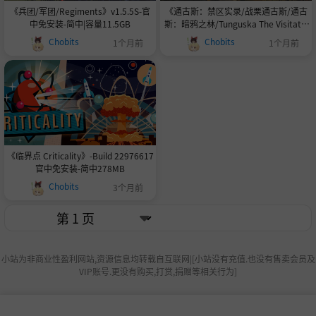
《兵团/军团/Regiments》v1.5.5S-官
《通古斯：禁区实录/战栗通古斯/通古
中免安装-简中|容量11.5GB
斯：暗鸦之林/Tunguska The Visitatio
n》-Build 23607475官中免安装-简中|
Chobits
Chobits
1个月前
1个月前
容量5GB
《临界点 Criticality》-Build 22976617
官中免安装-简中278MB
Chobits
3个月前
小站为非商业性盈利网站,资源信息均转载自互联网|[小站没有充值.也没有售卖会员及
VIP账号.更没有购买,打赏,捐赠等相关行为]