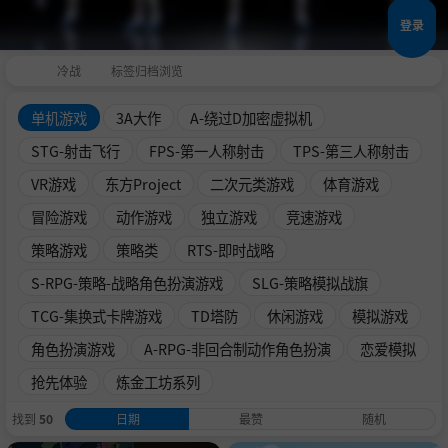
登录
冷战
标签归档浏览
单机游戏
3A大作
A-绕过D加密虚拟机
STG-射击飞行
FPS-第一人称射击
TPS-第三人称射击
VR游戏
东方Project
二次元类游戏
体育游戏
冒险游戏
动作游戏
独立游戏
竞速游戏
策略游戏
策略类
RTS-即时战略
S-RPG-策略-战略角色扮演游戏
SLG-策略模拟战旗
TCG-集换式卡牌游戏
TD塔防
休闲游戏
模拟游戏
角色扮演游戏
A-RPG-非回合制动作角色扮演
恋爱模拟
抢先体验
炼金工坊系列
找到
50
日期
最赞
随机