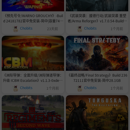
《预先号令/WARNO GROUCHY》-Buil
《武装突袭：援德行动/武装突袭 重塑
d 24181782官中免安装-简中|容量74.3
者/Arma Reforger》v1.7.0.54-Build 2
GB
3758462官中免安装-简中|容量29.9GB
Chobits
Chobits
23天前
1个月前
《洲际导弹：全面升级/洲际弹道导弹：
《最终战略/Final Strategy》Build 236
升级 ICBM Escalation》v1.1.3-0xdead
72111官中免安装-简中28.1GB
c0de联机版官中简体
Chobits
Chobits
1个月前
1个月前