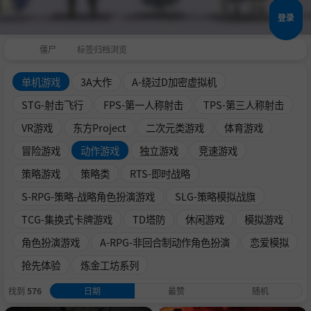
登录
僵尸
标签归档浏览
单机游戏
3A大作
A-绕过D加密虚拟机
STG-射击飞行
FPS-第一人称射击
TPS-第三人称射击
VR游戏
东方Project
二次元类游戏
体育游戏
冒险游戏
动作游戏
独立游戏
竞速游戏
策略游戏
策略类
RTS-即时战略
S-RPG-策略-战略角色扮演游戏
SLG-策略模拟战旗
TCG-集换式卡牌游戏
TD塔防
休闲游戏
模拟游戏
角色扮演游戏
A-RPG-非回合制动作角色扮演
恋爱模拟
抢先体验
炼金工坊系列
找到
576
日期
最赞
随机