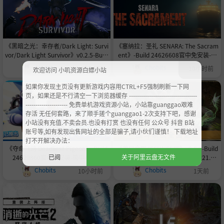
《黑暗之光：幸存者/Dark Light: Survi
《塞纳拉：圣礼 SENARA: The Sacram
vor/Dark Light Survivor》v0.2.5-Build
ent》-Build 24626608官中免安装-简
24585905官中免安装-简中|支持键盘.
中7.4GB
Chobits
Chobits
9小时前
10小时前
欢迎访问 小叽资源白嫖小站
鼠标.手柄13.0GB
如果你发现主页没有更新游戏内容用CTRL+F5强制刷新一下网
页，如果还是不行清空一下浏览器缓存 ----------------------------------
--------------------- 免费单机游戏资源小站，小站靠guanggao艰难
存活 无任何套路，来了顺手搓个guanggao1-2次支持下吧，感谢
小站没有充值.不卖会员.也没有打赏 也没有任何 公众号 抖音 B站
账号等,如有发现出售网址的全部是骗子,请小伙们谨慎！ 下载地址
打不开解决办法：
《夺命飞鸽 Deadliest Pigeon》-Build
《落日余晖 IFSUNSETS》v0.8.9-Build
已阅
关于阿里云盘无文件
24629860官中免安装-简中4.9GB
24589848官中免安装-简中|容量21.8G
B
Chobits
Chobits
10小时前
1天前