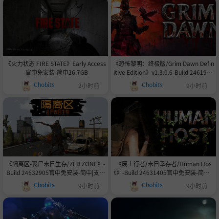
《火力状态 FIRE STATE》Early Access
《恐怖黎明：终极版/Grim Dawn Defin
-官中免安装-简中26.7GB
itive Edition》v1.3.0.6-Build 2461987
6官中免安装-简中|支持键鼠.手柄|赠音
Chobits
Chobits
2小时前
9小时前
乐原声|多项修改器|终极难度初始存档|
高清世界地图|局域网联机教程|攻略|优
化字体乱码补丁|容量15.6GB
《隔离区-丧尸末日生存/ZED ZONE》-
《废土行者/末日幸存者/Human Hos
Build 24632905官中免安装-简中|支持
t》-Build 24631405官中免安装-简中4
键鼠|容量1.7GB
8.6GB
Chobits
Chobits
9小时前
9小时前