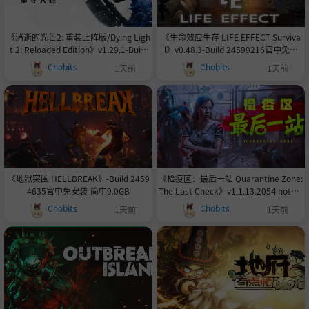
《消逝的光芒2: 重装上阵版/Dying Ligh
《生命效应生存 LIFE EFFECT Surviva
t 2: Reloaded Edition》v1.29.1-Build
l》v0.48.3-Build 24599216官中免安
24592707官中+全DLC+预购奖励+艾琳
装-简中20.5GB
Chobits
Chobits
1天前
1天前
娜MOD+修改器支持键鼠.手柄|赠多项修
改器+联机补丁79.0GB付WIN7修复补
丁
《地狱突围 HELLBREAK》-Build 2459
《检疫区：最后一站 Quarantine Zone:
4635官中免安装-简中9.0GB
The Last Check》v1.1.13.2054 hotfix-
Build 24591723官中免安装-简中12.4G
Chobits
Chobits
1天前
1天前
B