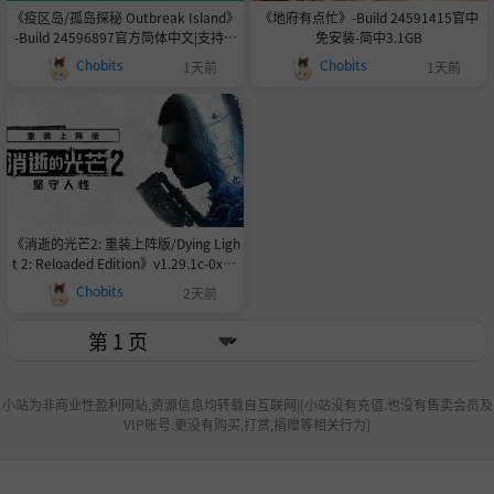
《疫区岛/孤岛探秘 Outbreak Island》
《地府有点忙》-Build 24591415官中
-Build 24596897官方简体中文|支持键
免安装-简中3.1GB
盘.鼠标.手柄容量18.4GB
Chobits
Chobits
1天前
1天前
《消逝的光芒2: 重装上阵版/Dying Ligh
t 2: Reloaded Edition》v1.29.1c-0xde
adcode-Steam V2联机版官中简体
Chobits
2天前
小站为非商业性盈利网站,资源信息均转载自互联网|[小站没有充值.也没有售卖会员及
VIP账号.更没有购买,打赏,捐赠等相关行为]