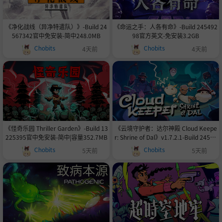
《净化战线（异净特遣队）》-Build 24
《命运之手：人各有命》-Build 245492
567342官中免安装-简中248.0MB
98官方英文-免安装3.2GB
Chobits
Chobits
4天前
4天前
《怪奇乐园 Thriller Garden》-Build 13
《云境守护者：达尔神殿 Cloud Keepe
225395官中免安装-简中|容量352.7MB
r: Shrine of Dal》v1.7.2.1-Build 24518
683官中免安装-简中165.1MB
Chobits
Chobits
5天前
5天前