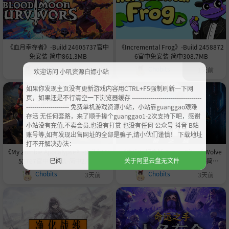
《血月幸存者》-Build 24605737官中
《Incremental Frog》-Build 2458872
免安装-简中861.3MB
6官中免安装-简中308.7MB
Chobits
Chobits
11小时前
1天前
欢迎访问 小叽资源白嫖小站
如果你发现主页没有更新游戏内容用CTRL+F5强制刷新一下网
页，如果还是不行清空一下浏览器缓存 ----------------------------------
--------------------- 免费单机游戏资源小站，小站靠guanggao艰难
存活 无任何套路，来了顺手搓个guanggao1-2次支持下吧，感谢
小站没有充值.不卖会员.也没有打赏 也没有任何 公众号 抖音 B站
账号等,如有发现出售网址的全部是骗子,请小伙们谨慎！ 下载地址
打不开解决办法：
《My Zombie Apocalypse》-Build 245
《九山：狼之城 Kusan City of Wolve
已阅
关于阿里云盘无文件
52767官中免安装-简中2.0GB
s》-Build 24547200官中免安装-简中1.
6GB
Chobits
Chobits
3天前
3天前