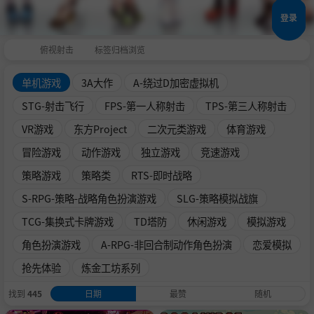
登录
俯视射击
标签归档浏览
单机游戏
3A大作
A-绕过D加密虚拟机
STG-射击飞行
FPS-第一人称射击
TPS-第三人称射击
VR游戏
东方Project
二次元类游戏
体育游戏
冒险游戏
动作游戏
独立游戏
竞速游戏
策略游戏
策略类
RTS-即时战略
S-RPG-策略-战略角色扮演游戏
SLG-策略模拟战旗
TCG-集换式卡牌游戏
TD塔防
休闲游戏
模拟游戏
角色扮演游戏
A-RPG-非回合制动作角色扮演
恋爱模拟
抢先体验
炼金工坊系列
找到
445
日期
最赞
随机