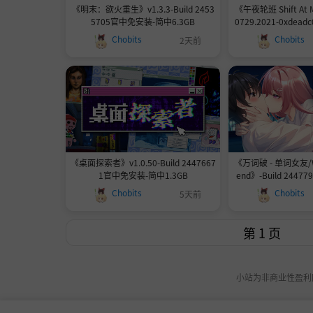
《明末：欲火重生》v1.3.3-Build 2453
《午夜轮班 Shift At Mi
5705官中免安装-简中6.3GB
0729.2021-0xde
体
Chobits
Chobits
2天前
《桌面探索者》v1.0.50-Build 2447667
《万词破 - 单词女友/WCP
1官中免安装-简中1.3GB
end》-Build 244
中17.
Chobits
Chobits
5天前
小站为非商业性盈利网