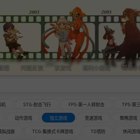
教程
问题反馈
求游戏
福利小姐姐
帮助小
拟机
STG-射击飞行
FPS-第一人称射击
TPS-第
动作游戏
独立游戏
竞速游戏
策略游戏
略模拟战旗
TCG-集换式卡牌游戏
TD塔防
休闲游