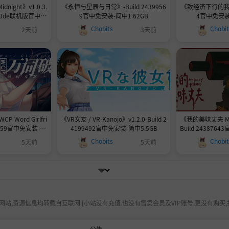
dnight》v1.0.3.
《永恒与星辰与日常》-Build 2439956
《致经济下行的我们》-
adc0de联机版官中简
9官中免安装-简中1.62GB
4官中免安装-
Chobits
Chobi
2天前
3天前
 Word Girlfri
《VR女友 / VR-Kanojo》v1.2.0-Build 2
《我的美味丈夫 My T
77959官中免安装-简
4199492官中免安装-简中5.5GB
Build 243876
9GB
Chobits
Chobi
5天前
5天前
站,资源信息均转载自互联网|[小站没有充值.也没有售卖会员及VIP账号.更没有购买,
公告