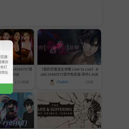
浏览器
ao艰难存
没有打
uild 24589767官
《我的恋爱逃生攻略 Love to Live》-B
载地址
简中23.7GB
uild 24490575官中免安装-简中1.4GB
ts
Chobits
17小时前
1天前