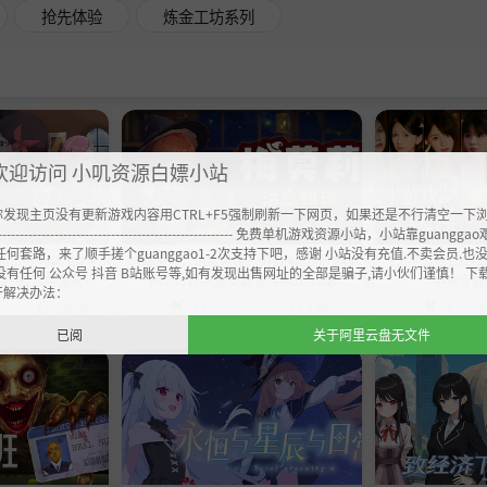
抢先体验
炼金工坊系列
欢迎访问 小叽资源白嫖小站
你发现主页没有更新游戏内容用CTRL+F5强制刷新一下网页，如果还是不行清空一下
----------------------------------------------------- 免费单机游戏资源小站，小站靠guangg
任何套路，来了顺手搓个guanggao1-2次支持下吧，感谢 小站没有充值.不卖会员.也
ee Talk Toky
《梅莫莉：治愈物语》v1.0.4-Build 245
《天平游戏1:抉择》-B
没有任何 公众号 抖音 B站账号等,如有发现出售网址的全部是骗子,请小伙们谨慎！ 下
24312782官中免安装-
84043官中免安装-简中607.7MB
中免安装-
开解决办法：
.3MB
Chobits
Chobi
17小时前
17小时前
已阅
关于阿里云盘无文件