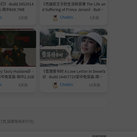
Build 2452914
《杰瑞安王子的生活和苦难 The Life an
简中808.7MB
d Suffering of Prince Jerian》-Build 2
4457941官中免安装-简中3.5GB
ts
Chobits
3天前
5天前
asty Husband》-
《雪落情书时 A Love Letter in Snowfa
43官中免安装-简中2.2GB
ll》-Build 24407729官中免安装-简中2
3.4GB
ts
Chobits
8天前
10天前
打赏,捐赠等相关行为]
返回顶部