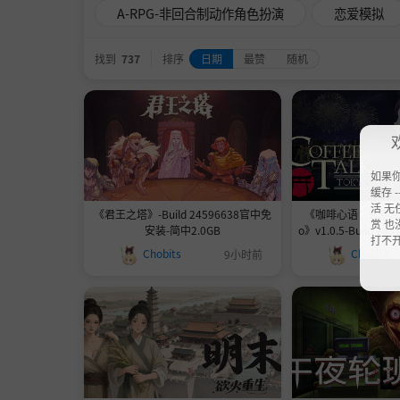
A-RPG-非回合制动作角色扮演
恋爱模拟
找到
737
排序
日期
最赞
随机
如果
缓存 --
活 无
《君王之塔》-Build 24596638官中免
《咖啡心语：东京/Coff
赏 也
安装-简中2.0GB
o》v1.0.5-Build 
打不
简中883
Chobits
Chobits
9小时前