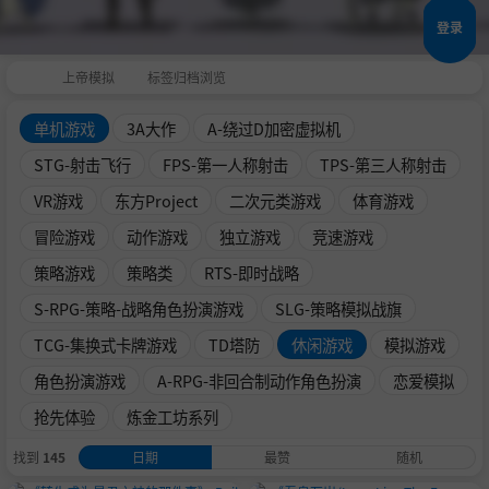
登录
上帝模拟
标签归档浏览
单机游戏
3A大作
A-绕过D加密虚拟机
STG-射击飞行
FPS-第一人称射击
TPS-第三人称射击
VR游戏
东方Project
二次元类游戏
体育游戏
冒险游戏
动作游戏
独立游戏
竞速游戏
策略游戏
策略类
RTS-即时战略
S-RPG-策略-战略角色扮演游戏
SLG-策略模拟战旗
TCG-集换式卡牌游戏
TD塔防
休闲游戏
模拟游戏
角色扮演游戏
A-RPG-非回合制动作角色扮演
恋爱模拟
抢先体验
炼金工坊系列
找到
145
日期
最赞
随机