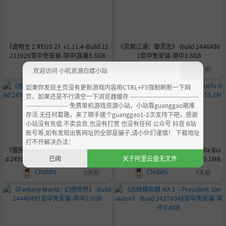
《造物主 2 REUS 2》v1.11.4-Build 22
《灵契江湖：御灵志》-Build 2446486
211920官中免安装-简中|容量5.6GB
1官中免安装-简中1.6GB
Chobits
Chobits
4天前
5天前
欢迎访问 小叽资源白嫖小站
如果你发现主页没有更新游戏内容用CTRL+F5强制刷新一下网
页，如果还是不行清空一下浏览器缓存 ----------------------------------
--------------------- 免费单机游戏资源小站，小站靠guanggao艰难
存活 无任何套路，来了顺手搓个guanggao1-2次支持下吧，感谢
小站没有充值.不卖会员.也没有打赏 也没有任何 公众号 抖音 B站
账号等,如有发现出售网址的全部是骗子,请小伙们谨慎！ 下载地址
打不开解决办法：
《殖民者 The Colonists》v1.9.28-Buil
《Market Chain 98》v1.0.1 hotfix-Bui
已阅
关于阿里云盘无文件
d 24507618官中免安装-简中|支持键鼠|
ld 24460072官中免安装-简中155.1MB
容量844.4MB
Chobits
Chobits
5天前
7天前