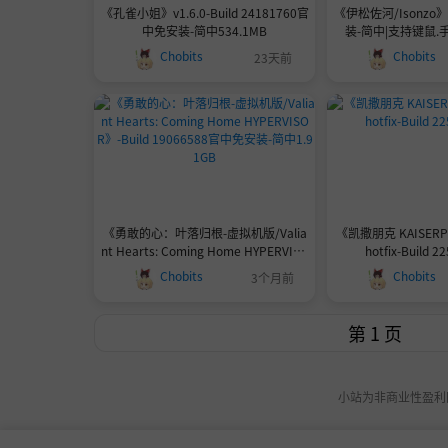
《孔雀小姐》v1.6.0-Build 24181760官
《伊松佐河/Isonzo》
中免安装-简中534.1MB
装-简中|支持键鼠.手
Chobits
Chobits
23天前
《勇敢的心：叶落归根-虚拟机版/Valia
《凯撒朋克 KAISERPU
nt Hearts: Coming Home HYPERVISO
hotfix-Build 
R》-Build 19066588官中免安装-简中1.
Chobits
Chobits
3个月前
91GB
小站为非商业性盈利网