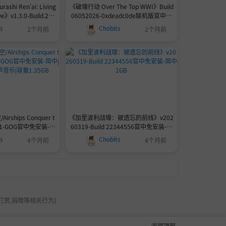
shi Ren'ai: Living
《破壕行动 Over The Top WWI》Build
e》v1.3.0-Build.226
06052026-0xdeadc0de联机版官中简
0MB|官方简体中文|支持
体
ts
Chobits
2个月前
2个月前
标460MB
ships Conquer t
《加里波利战壕：被遗忘的前线》v202
2.11-GOG官中免安装-简
60319-Build 22344556官中免安装-简
声音乐|容量1.35GB
中2GB
ts
Chobits
4个月前
4个月前
打赏,捐赠等相关行为]
返回顶部