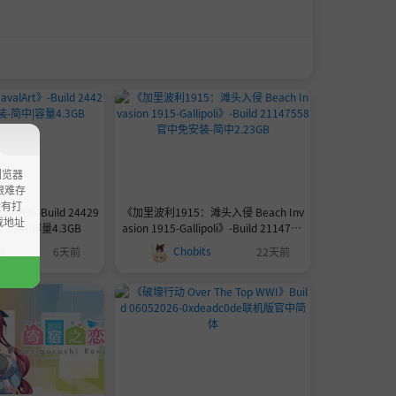
浏览器
ao艰难存
没有打
Art》-Build 24429
《加里波利1915：滩头入侵 Beach Inv
载地址
-简中|容量4.3GB
asion 1915-Gallipoli》-Build 2114755
8官中免安装-简中2.23GB
ts
Chobits
6天前
22天前