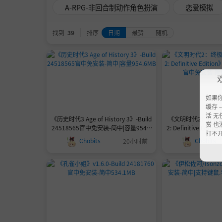
A-RPG-非回合制动作角色扮演
恋爱模拟
找到
39
排序
日期
最赞
随机
如果
缓存 --
活 无
《历史时代3 Age of History 3》-Build
《文明时代2：终极版/Ag
赏 也
24518565官中免安装-简中|容量954.6
2: Definitive Editi
打不
MB
5官中免安装-简中
Chobits
Chobits
20小时前