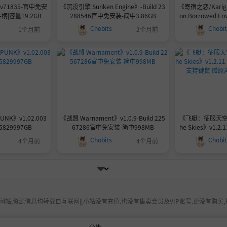
v71835-官中免安
《沉没引擎 Sunken Engine》-Build 23
《寄宿之恋/Karigura
柄|容量19.2GB
288546官中免安装-简中3.86GB
on Borrowed Lov
29912|容量46
Chobits
Chobi
1个月前
2个月前
键盘.鼠
NK》v1.02.003
《战盟 Warnament》v1.0.9-Build 225
《飞艇：征服天空/Air
225829997GB
67286官中免安装-简中998MB
he Skies》v1.
中|支持键鼠|赠原
Chobits
Chobi
4个月前
4个月前
站,资源信息均转载自互联网|[小站没有充值.也没有售卖会员及VIP账号.更没有购买,
公告