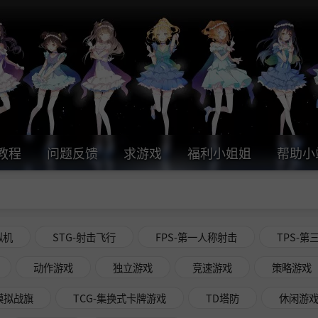
教程
问题反馈
求游戏
福利小姐姐
帮助小
拟机
STG-射击飞行
FPS-第一人称射击
TPS-第
动作游戏
独立游戏
竞速游戏
策略游戏
略模拟战旗
TCG-集换式卡牌游戏
TD塔防
休闲游