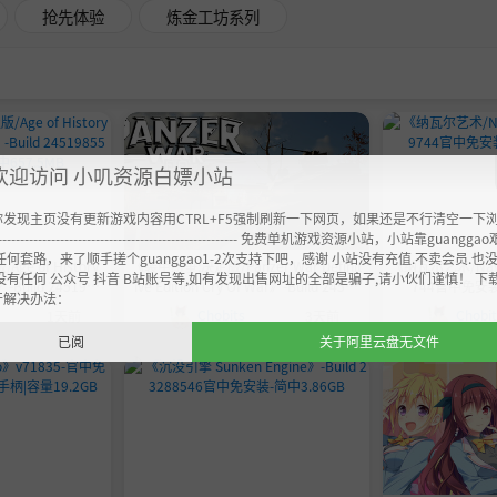
抢先体验
炼金工坊系列
欢迎访问 小叽资源白嫖小站
你发现主页没有更新游戏内容用CTRL+F5强制刷新一下网页，如果还是不行清空一下
----------------------------------------------------- 免费单机游戏资源小站，小站靠guangg
任何套路，来了顺手搓个guanggao1-2次支持下吧，感谢 小站没有充值.不卖会员.也
e of History
《装甲纷争:决定版/Panzer War Definit
《纳瓦尔艺术/Naval
没有任何 公众号 抖音 B站账号等,如有发现出售网址的全部是骗子,请小伙们谨慎！ 下
on》-Build 2451985
ive Edition Cry Of War》-Build 24508
744官中免安装
开解决办法：
657.5MB
868官中免安装-简中|容量8.8GB
Chobits
Chobi
1天前
3天前
已阅
关于阿里云盘无文件