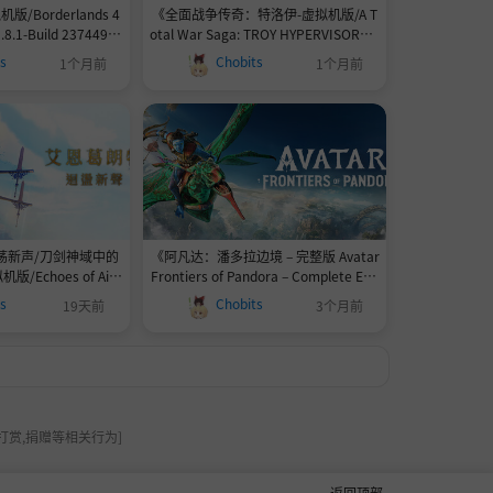
/Borderlands 4
《全面战争传奇：特洛伊-虚拟机版/A T
8.1-Build 23744902
otal War Saga: TROY HYPERVISOR》v
简体中文|支持键盘.鼠
1.7.0-Build 17040201官中免安装-简中|
ts
Chobits
1个月前
1个月前
容量127GB
容量35.01GB
荡新声/刀剑神域中的
《阿凡达：潘多拉边境 – 完整版 Avatar
Echoes of Ainc
Frontiers of Pandora – Complete Edit
》v1.0.4-Build 2423
ion》v20260324-Build 22429549虚拟
ts
Chobits
19天前
3个月前
装-简中53.47GB
机版 HYPERVISOR|官方简体中文135G
B
打赏,捐赠等相关行为]
返回顶部