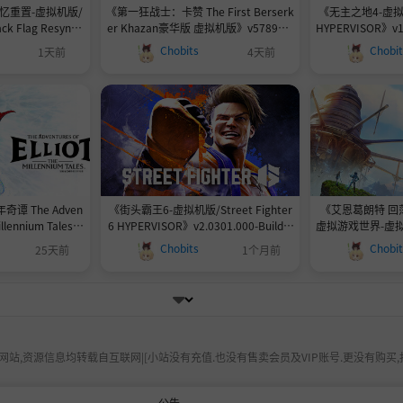
忆重置-虚拟机版/
《第一狂战士：卡赞 The First Berserk
《无主之地4-虚拟机版
ack Flag Resynce
er Khazan豪华版 虚拟机版》v578945-
HYPERVISOR》v1.
1.0.6-官中免安装-简
Build 24447756Build.20942690|虚拟
整合全DLC|官方
Chobits
Chobi
1天前
4天前
8GB
机版|官中免安装-简中52.89GB
标.手柄|
 The Adven
《街头霸王6-虚拟机版/Street Fighter
《艾恩葛朗特 回
Millennium Tales》
6 HYPERVISOR》v2.0301.000-Build 2
虚拟游戏世界-虚拟机版/
103039官中免安装-简
3395122|官方简体中文|支持键盘.鼠标.
rad HYPERVISOR
Chobits
Chobi
25天前
1个月前
5GB
手柄|容量103GB
4051官中免安
站,资源信息均转载自互联网|[小站没有充值.也没有售卖会员及VIP账号.更没有购买,
公告