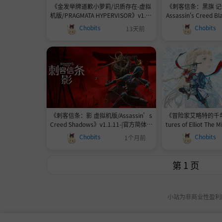
《金发举牌道歉小萝莉/识质存在-虚拟
《刺客信条：黑旗 记
机版/PRAGMATA HYPERVISOR》v1.22
Assassin's Creed Bl
0-Build 23443442|官方简体中文|支持
d HYPERVISOR》v
Chobits
Chobits
13天前
键盘.鼠标.手柄34.4GB
中66.0
《刺客信条：影 虚拟机版/Assassin’s
《冒险家艾略特的千年奇谭
Creed Shadows》v1.1.11-|官方简体中
tures of Elliot The 
文|支持键盘.鼠标.手柄167GB
v1.1.0-Build 24
Chobits
Chobits
1个月前
中17.3
小站为非商业性盈利网