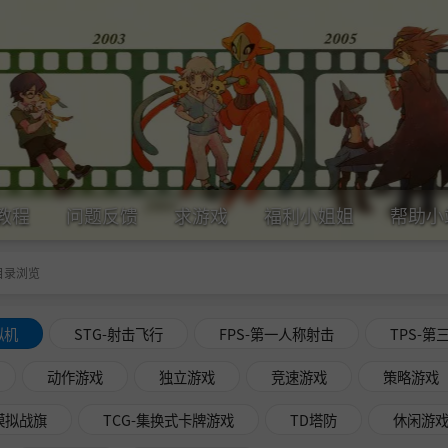
教程
问题反馈
求游戏
福利小姐姐
帮助小
目录浏览
拟机
STG-射击飞行
FPS-第一人称射击
TPS-第
动作游戏
独立游戏
竞速游戏
策略游戏
略模拟战旗
TCG-集换式卡牌游戏
TD塔防
休闲游