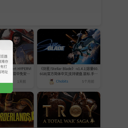
浏览器
ao艰难存
没有打
n Desert HYPERVI
《剑星/Stellar Blade》-v1.4.1|容量60.
载地址
.16.03-官中免安装-
6GB|官方简体中文|支持键盘.鼠标.手柄
132GB
增剑星2周目开局全服装全收集完美存
ts
Chobits
1天前
5个月前
档|MOD整合包|修改器