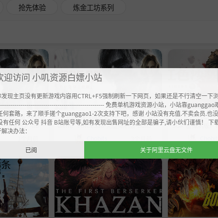
抢先体验
炼金工坊系列
欢迎访问 小叽资源白嫖小站
你发现主页没有更新游戏内容用CTRL+F5强制刷新一下网页，如果还是不行清空一下
----------------------------------------------------- 免费单机游戏资源小站，小站靠guangg
任何套路，来了顺手搓个guanggao1-2次支持下吧，感谢 小站没有充值.不卖会员.也
拟机版 Reside
《生化危机9镇魂曲 Resident Evil Req
《红色沙漠/Crimso
没有任何 公众号 抖音 B站账号等,如有发现出售网址的全部是骗子,请小伙们谨慎！ 下
PERVISOR》-Build
uiem》VOICES38-免虚拟机版-Build 22
SOR-虚拟机版》v1
开解决办法：
华版|官中免安装-简
472737正式豪华版|官中免安装-简中76
简中
Chobits
Chobi
1个月前
3个月前
GB
GB
已阅
关于阿里云盘无文件