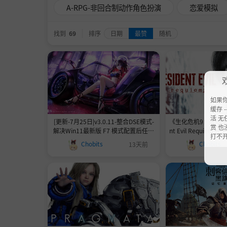
A-RPG-非回合制动作角色扮演
恋爱模拟
找到
69
排序
日期
最赞
随机
如果
缓存 --
活 无
[更新-7月25日|v3.0.11-整合DSE模式-
《生化危机9：安魂曲-虚
赏 也
解决Win11最新版 F7 模式配置后任然
nt Evil Requiem HY
打不
无法进游戏的问题|安全注意事项！！
23634047正式豪
Chobits
Chobits
13天前
中|74