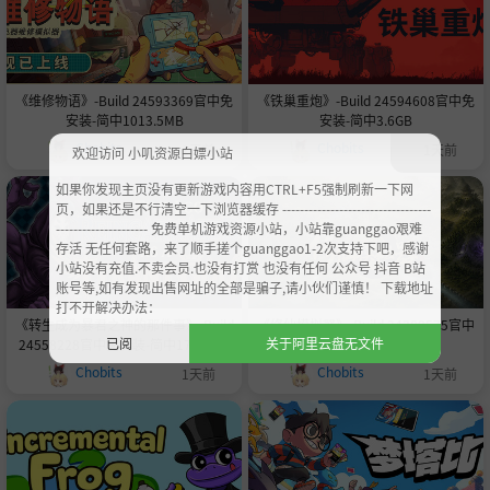
《维修物语》-Build 24593369官中免
《铁巢重炮》-Build 24594608官中免
安装-简中1013.5MB
安装-简中3.6GB
Chobits
Chobits
1天前
1天前
欢迎访问 小叽资源白嫖小站
如果你发现主页没有更新游戏内容用CTRL+F5强制刷新一下网
页，如果还是不行清空一下浏览器缓存 ----------------------------------
--------------------- 免费单机游戏资源小站，小站靠guanggao艰难
存活 无任何套路，来了顺手搓个guanggao1-2次支持下吧，感谢
小站没有充值.不卖会员.也没有打赏 也没有任何 公众号 抖音 B站
账号等,如有发现出售网址的全部是骗子,请小伙们谨慎！ 下载地址
打不开解决办法：
《转生成为暴君之神的那件事》-Build
《修仙模拟器》-Build 24389575官中
已阅
关于阿里云盘无文件
24558228官中免安装-简中175.5MB
免安装-简中841.3MB
Chobits
Chobits
1天前
1天前