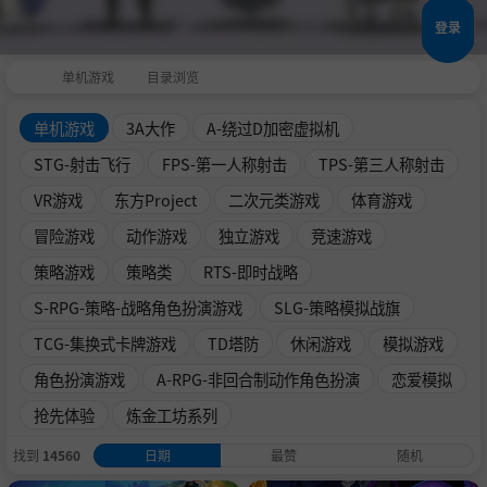
登录
单机游戏
目录浏览
单机游戏
3A大作
A-绕过D加密虚拟机
STG-射击飞行
FPS-第一人称射击
TPS-第三人称射击
VR游戏
东方Project
二次元类游戏
体育游戏
冒险游戏
动作游戏
独立游戏
竞速游戏
策略游戏
策略类
RTS-即时战略
S-RPG-策略-战略角色扮演游戏
SLG-策略模拟战旗
TCG-集换式卡牌游戏
TD塔防
休闲游戏
模拟游戏
角色扮演游戏
A-RPG-非回合制动作角色扮演
恋爱模拟
抢先体验
炼金工坊系列
找到
14560
日期
最赞
随机